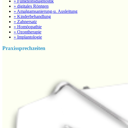
» Funktionsdiagnostik
» digitales Röntgen
» Amalgamsanierung-u. Ausleitung
» Kinderbehandlung
» Zahnersatz
» Homöopathie
» Ozontherapie
» Implantologie
Praxissprechzeiten