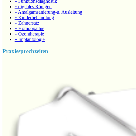
» Funktionsdiagnostik
» digitales Röntgen
» Amalgamsanierung-u. Ausleitung
» Kinderbehandlung
» Zahnersatz
» Homöopathie
» Ozontherapie
» Implantologie
Praxissprechzeiten