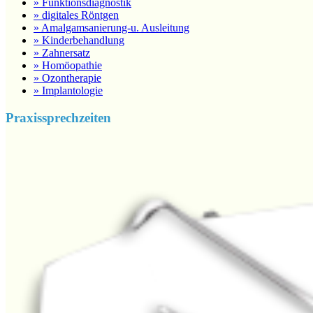
» Funktionsdiagnostik
» digitales Röntgen
» Amalgamsanierung-u. Ausleitung
» Kinderbehandlung
» Zahnersatz
» Homöopathie
» Ozontherapie
» Implantologie
Praxissprechzeiten